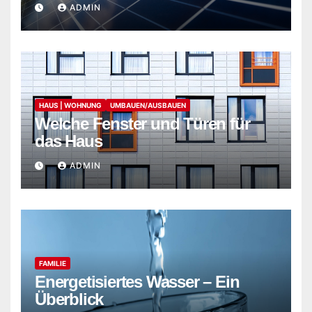
ADMIN
HAUS | WOHNUNG
UMBAUEN/AUSBAUEN
Welche Fenster und Türen für
das Haus
ADMIN
FAMILIE
Energetisiertes Wasser – Ein
Überblick