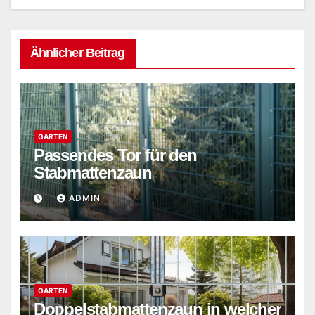
Ähnlicher Beitrag
GARTEN
Passendes Tor für den
Stabmattenzaun
ADMIN
GARTEN
Doppelstabmattenzaun in welcher