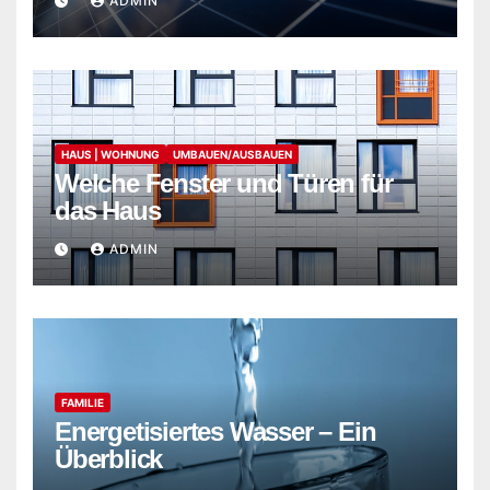
ADMIN
HAUS | WOHNUNG
UMBAUEN/AUSBAUEN
Welche Fenster und Türen für
das Haus
ADMIN
FAMILIE
Energetisiertes Wasser – Ein
Überblick