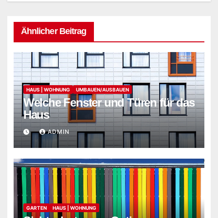
Ähnlicher Beitrag
HAUS | WOHNUNG
UMBAUEN/AUSBAUEN
Welche Fenster und Türen für das
Haus
ADMIN
GARTEN
HAUS | WOHNUNG