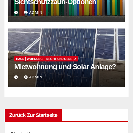
Sichtschutzzaun-Optionen
ADMIN
HAUS | WOHNUNG
RECHT UND GESETZ
Mietwohnung und Solar Anlage?
ADMIN
Zurück Zur Startseite