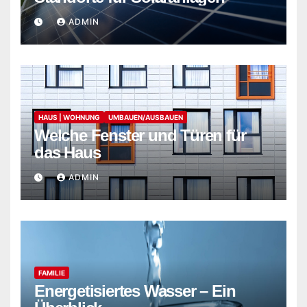
ADMIN
HAUS | WOHNUNG
UMBAUEN/AUSBAUEN
Welche Fenster und Türen für
das Haus
ADMIN
FAMILIE
Energetisiertes Wasser – Ein