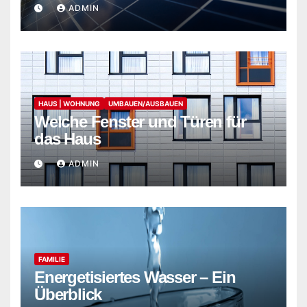
ADMIN
HAUS | WOHNUNG
UMBAUEN/AUSBAUEN
Welche Fenster und Türen für
das Haus
ADMIN
FAMILIE
Energetisiertes Wasser – Ein
Überblick